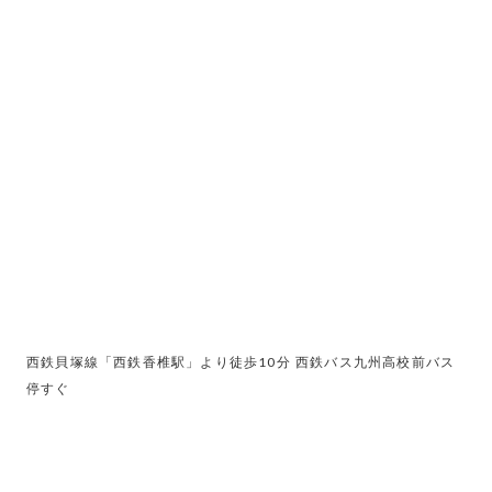
2025.04.25
顕微鏡歯科学会徳島大会に参加してきました
#院長より
#セミナー・研修会
西鉄貝塚線「西鉄香椎駅」より徒歩10分 西鉄バス九州高校前バス
停すぐ