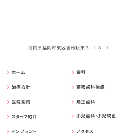
福岡県福岡市東区香椎駅東３−１３−１
ホーム
歯科
keyboard_arrow_right
keyboard_arrow_right
治療方針
精密歯科治療
keyboard_arrow_right
keyboard_arrow_right
医院案内
矯正歯科
keyboard_arrow_right
keyboard_arrow_right
小児歯科・小児矯正
スタッフ紹介
keyboard_arrow_right
keyboard_arrow_right
インプラント
アクセス
keyboard_arrow_right
keyboard_arrow_right