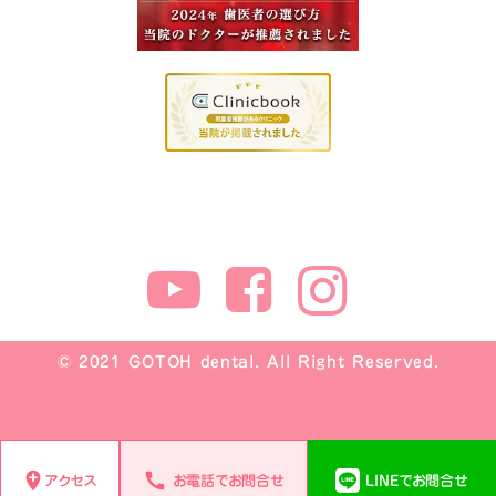
© 2021 GOTOH dental. All Right Reserved.
アクセス
お電話でお問合せ
LINEでお問合せ
add_location
call