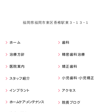
福岡県福岡市東区香椎駅東３−１３−１
ホーム
歯科
keyboard_arrow_right
keyboard_arrow_right
治療方針
精密歯科治療
keyboard_arrow_right
keyboard_arrow_right
医院案内
矯正歯科
keyboard_arrow_right
keyboard_arrow_right
小児歯科・小児矯正
スタッフ紹介
keyboard_arrow_right
keyboard_arrow_right
インプラント
アクセス
keyboard_arrow_right
keyboard_arrow_right
ホームケア・メンテナンス
keyboard_arrow_right
院長ブログ
keyboard_arrow_right