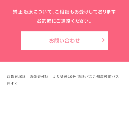
矯正治療について、ご相談もお受けしております
お気軽にご連絡ください。
お問い合わせ
keyboard_arrow_right
西鉄貝塚線「西鉄香椎駅」より徒歩10分 西鉄バス九州高校前バス
停すぐ