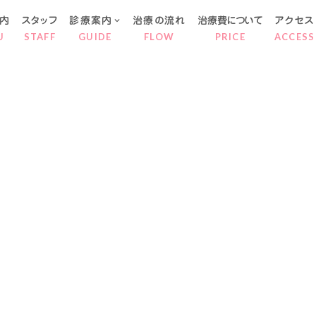
内
スタッフ
診療案内
治療の流れ
治療費について
アクセス
keyboard_arrow_down
U
STAFF
GUIDE
FLOW
PRICE
ACCESS
ごとう歯科
院長ブログ
・研修会