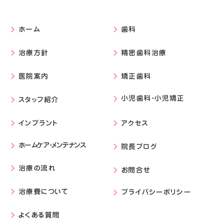
ホーム
歯科
keyboard_arrow_right
keyboard_arrow_right
治療方針
精密歯科治療
keyboard_arrow_right
keyboard_arrow_right
医院案内
矯正歯科
keyboard_arrow_right
keyboard_arrow_right
小児歯科・小児矯正
スタッフ紹介
keyboard_arrow_right
keyboard_arrow_right
インプラント
アクセス
keyboard_arrow_right
keyboard_arrow_right
ホームケア・メンテナンス
keyboard_arrow_right
院長ブログ
keyboard_arrow_right
治療の流れ
keyboard_arrow_right
お問合せ
keyboard_arrow_right
治療費について
プライバシーポリシー
keyboard_arrow_right
keyboard_arrow_right
よくある質問
keyboard_arrow_right