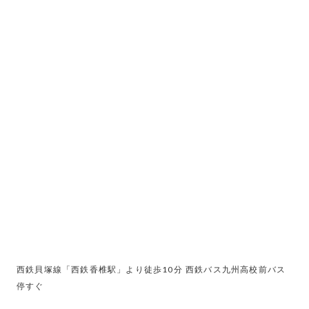
2021.10.27
LINE登録について
事務長より
西鉄貝塚線「西鉄香椎駅」より徒歩10分 西鉄バス九州高校前バス
停すぐ